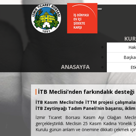
KUR
Hak
Başka
ANASAYFA
Etk
İTB Meclisi’nden farkındalık desteği
İTB Kasım Meclisi’nde İTTM projesi çalışmalar
İTB Zeytinyağı Tadım Paneli’nin başarısı, iklim
İzmir Ticaret Borsası Kasım Ayı Olağan Meclis
gerçekleştirildi. Meclisin 25 Kasım Kadına Yönelik
Kurulu günün anlam ve önemine dikkati çekmek için fa