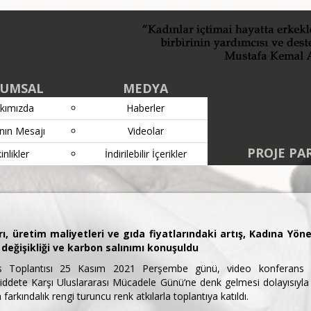
UMSAL
MEDYA
kımızda
Haberler
nın Mesajı
Videolar
PROJE PA
inlikler
İndirilebilir İçerikler
ı, üretim maliyetleri ve gıda fiyatlarındaki artış, Kadına Yön
 değişikliği ve karbon salınımı konuşuldu
 Toplantısı 25 Kasım 2021 Perşembe günü, video konferans aracı
 Şiddete Karşı Uluslararası Mücadele Günü’ne denk gelmesi dolayısıyl
rkındalık rengi turuncu renk atkılarla toplantıya katıldı.