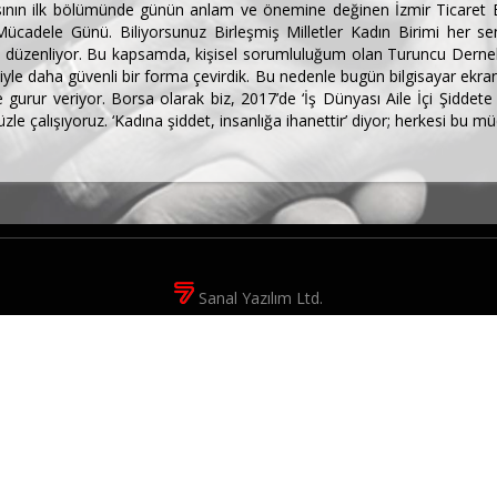
ının ilk bölümünde günün anlam ve önemine değinen İzmir Ticaret Bo
Mücadele Günü. Biliyorsunuz Birleşmiş Milletler Kadın Birimi her se
üzenliyor. Bu kapsamda, kişisel sorumluluğum olan Turuncu Dernek’le
le daha güvenli bir forma çevirdik. Bu nedenle bugün bilgisayar ekranı
gurur veriyor. Borsa olarak biz, 2017’de ‘İş Dünyası Aile İçi Şiddete
üzle çalışıyoruz. ‘Kadına şiddet, insanlığa ihanettir’ diyor; herkesi bu
Sanal Yazılım Ltd.